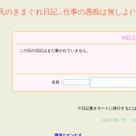
氏のきまぐれ日記...仕事の愚痴は無しよ(^^
未記入
この日の日記はまだ書かれていません。
名前：
※日記書きモードに移行するに
日記の使い方
・
ホ
啓須とケンたま