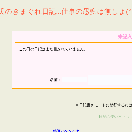
氏のきまぐれ日記...仕事の愚痴は無しよ(^^
未記入
この日の日記はまだ書かれていません。
名前：
※日記書きモードに移行するに
日記の使い方
・
ホ
啓須とケンたま