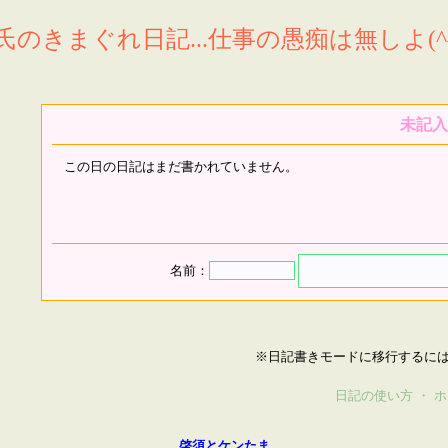
氏のきまぐれ日記...仕事の愚痴は無しよ(^^
未記入
この日の日記はまだ書かれていません。
名前：
※日記書きモードに移行するに
日記の使い方
・
ホ
啓須とケンたま