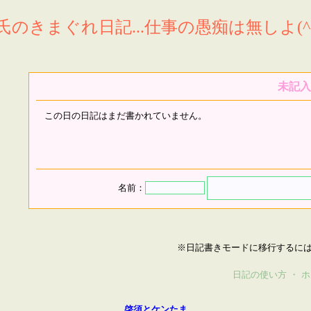
氏のきまぐれ日記...仕事の愚痴は無しよ(^^
未記入
この日の日記はまだ書かれていません。
名前：
※日記書きモードに移行するに
日記の使い方
・
ホ
啓須とケンたま