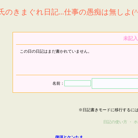
氏のきまぐれ日記...仕事の愚痴は無しよ(^^
未記入
この日の日記はまだ書かれていません。
名前：
※日記書きモードに移行するに
日記の使い方
・
ホ
啓須とケンたま