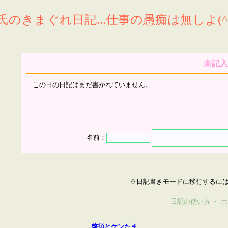
氏のきまぐれ日記...仕事の愚痴は無しよ(^^
未記入
この日の日記はまだ書かれていません。
名前：
※日記書きモードに移行するに
日記の使い方
・
ホ
啓須とケンたま