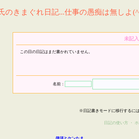
氏のきまぐれ日記...仕事の愚痴は無しよ(^^
未記入
この日の日記はまだ書かれていません。
名前：
※日記書きモードに移行するに
日記の使い方
・
ホ
啓須とケンたま