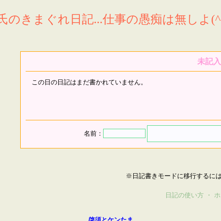
氏のきまぐれ日記...仕事の愚痴は無しよ(^^
未記入
この日の日記はまだ書かれていません。
名前：
※日記書きモードに移行するに
日記の使い方
・
ホ
啓須とケンたま