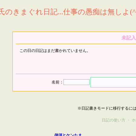
氏のきまぐれ日記...仕事の愚痴は無しよ(^^
未記入
この日の日記はまだ書かれていません。
名前：
※日記書きモードに移行するに
日記の使い方
・
ホ
啓須とケンたま