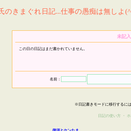
氏のきまぐれ日記...仕事の愚痴は無しよ(^^
未記入
この日の日記はまだ書かれていません。
名前：
※日記書きモードに移行するに
日記の使い方
・
ホ
啓須とケンたま