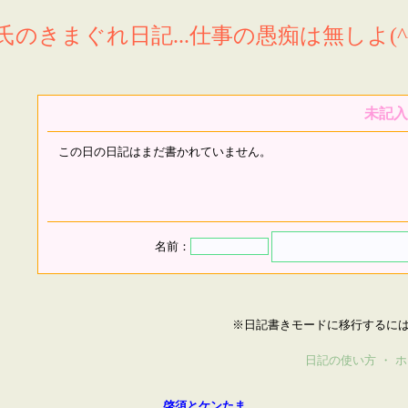
氏のきまぐれ日記...仕事の愚痴は無しよ(^^
未記入
この日の日記はまだ書かれていません。
名前：
※日記書きモードに移行するに
日記の使い方
・
ホ
啓須とケンたま