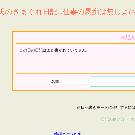
氏のきまぐれ日記...仕事の愚痴は無しよ(^^
未記入
この日の日記はまだ書かれていません。
名前：
※日記書きモードに移行するに
日記の使い方
・
ホ
啓須とケンたま