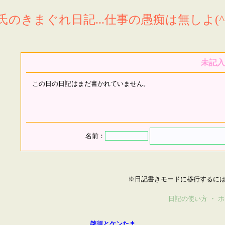
氏のきまぐれ日記...仕事の愚痴は無しよ(^^
未記入
この日の日記はまだ書かれていません。
名前：
※日記書きモードに移行するに
日記の使い方
・
ホ
啓須とケンたま