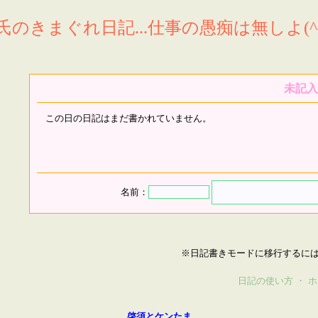
氏のきまぐれ日記...仕事の愚痴は無しよ(^^
未記入
この日の日記はまだ書かれていません。
名前：
※日記書きモードに移行するに
日記の使い方
・
ホ
啓須とケンたま