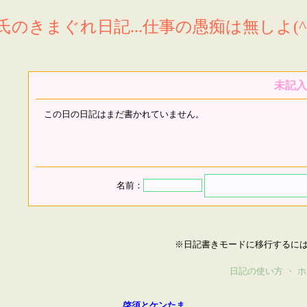
氏のきまぐれ日記...仕事の愚痴は無しよ(^^
未記入
この日の日記はまだ書かれていません。
名前：
※日記書きモードに移行するに
日記の使い方
・
ホ
啓須とケンたま