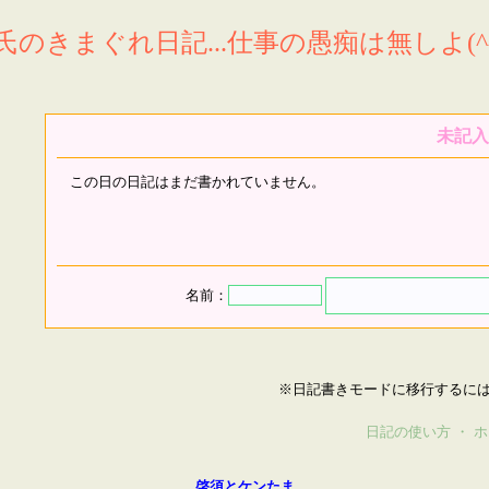
氏のきまぐれ日記...仕事の愚痴は無しよ(^^
未記入
この日の日記はまだ書かれていません。
名前：
※日記書きモードに移行するに
日記の使い方
・
ホ
啓須とケンたま