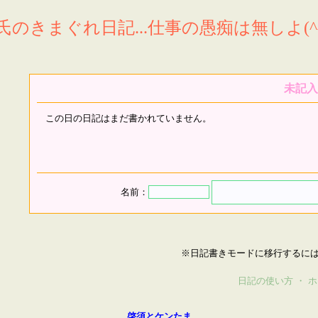
氏のきまぐれ日記...仕事の愚痴は無しよ(^^
未記入
この日の日記はまだ書かれていません。
名前：
※日記書きモードに移行するに
日記の使い方
・
ホ
啓須とケンたま