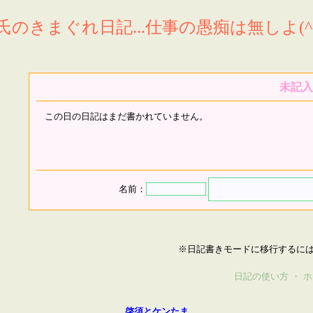
氏のきまぐれ日記...仕事の愚痴は無しよ(^^
未記入
この日の日記はまだ書かれていません。
名前：
※日記書きモードに移行するに
日記の使い方
・
ホ
啓須とケンたま