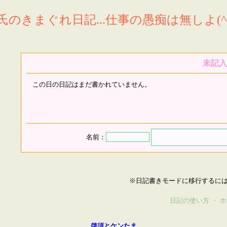
氏のきまぐれ日記...仕事の愚痴は無しよ(^^
未記入
この日の日記はまだ書かれていません。
名前：
※日記書きモードに移行するに
日記の使い方
・
ホ
啓須とケンたま