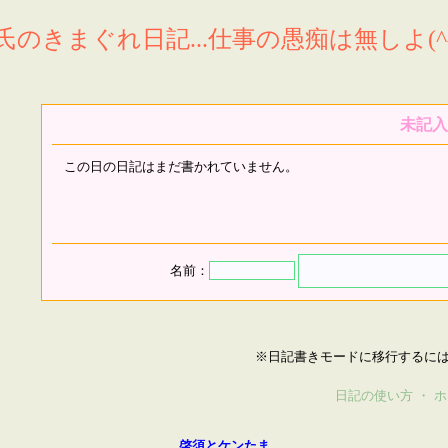
氏のきまぐれ日記...仕事の愚痴は無しよ(^^
未記入
この日の日記はまだ書かれていません。
名前：
※日記書きモードに移行するに
日記の使い方
・
ホ
啓須とケンたま