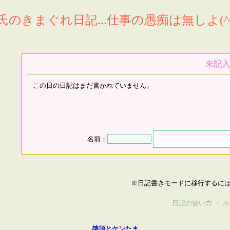
氏のきまぐれ日記...仕事の愚痴は無しよ(^^
未記入
この日の日記はまだ書かれていません。
名前：
※日記書きモードに移行するに
日記の使い方
・
ホ
啓須とケンたま