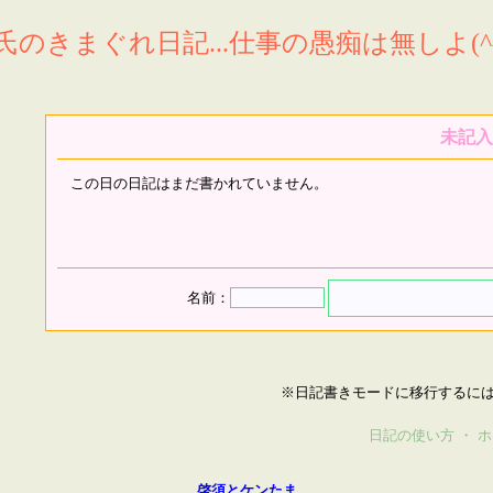
氏のきまぐれ日記...仕事の愚痴は無しよ(^^
未記入
この日の日記はまだ書かれていません。
名前：
※日記書きモードに移行するに
日記の使い方
・
ホ
啓須とケンたま