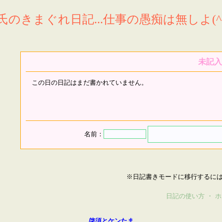
氏のきまぐれ日記...仕事の愚痴は無しよ(^^
未記入
この日の日記はまだ書かれていません。
名前：
※日記書きモードに移行するに
日記の使い方
・
ホ
啓須とケンたま