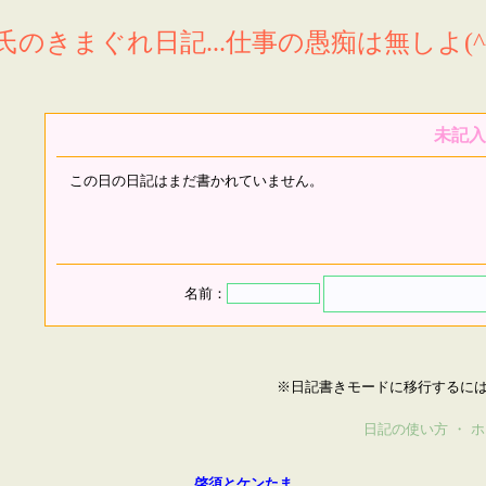
氏のきまぐれ日記...仕事の愚痴は無しよ(^^
未記入
この日の日記はまだ書かれていません。
名前：
※日記書きモードに移行するに
日記の使い方
・
ホ
啓須とケンたま