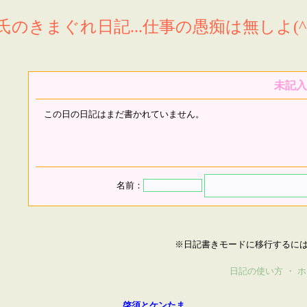
氏のきまぐれ日記...仕事の愚痴は無しよ(^^
未記入
この日の日記はまだ書かれていません。
名前：
※日記書きモードに移行するに
日記の使い方
・
ホ
啓須とケンたま