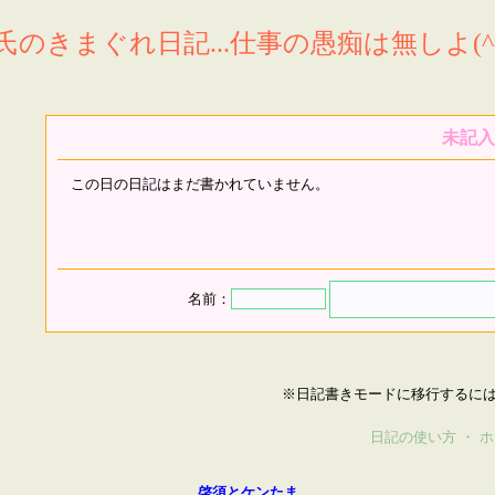
氏のきまぐれ日記...仕事の愚痴は無しよ(^^
未記入
この日の日記はまだ書かれていません。
名前：
※日記書きモードに移行するに
日記の使い方
・
ホ
啓須とケンたま