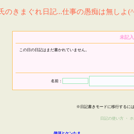
氏のきまぐれ日記...仕事の愚痴は無しよ(^^
未記入
この日の日記はまだ書かれていません。
名前：
※日記書きモードに移行するに
日記の使い方
・
ホ
啓須とケンたま