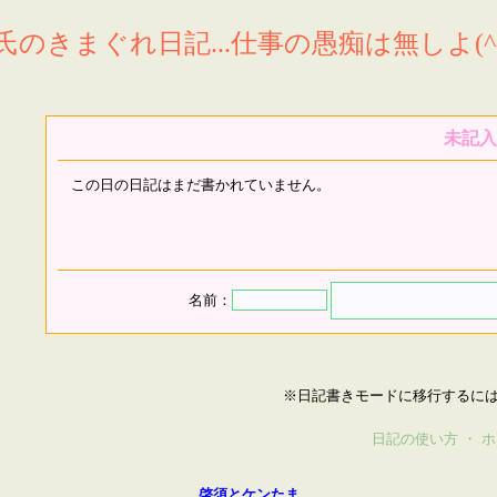
氏のきまぐれ日記...仕事の愚痴は無しよ(^^
未記入
この日の日記はまだ書かれていません。
名前：
※日記書きモードに移行するに
日記の使い方
・
ホ
啓須とケンたま