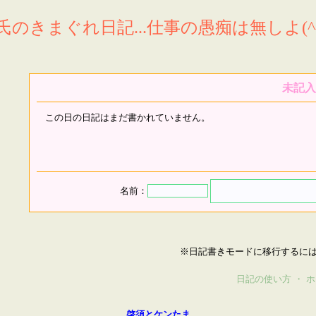
氏のきまぐれ日記...仕事の愚痴は無しよ(^^
未記入
この日の日記はまだ書かれていません。
名前：
※日記書きモードに移行するに
日記の使い方
・
ホ
啓須とケンたま