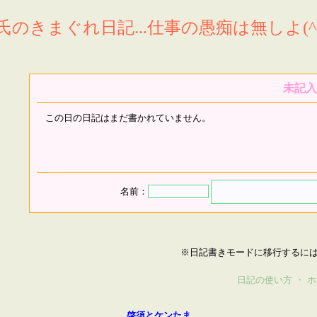
氏のきまぐれ日記...仕事の愚痴は無しよ(^^
未記入
この日の日記はまだ書かれていません。
名前：
※日記書きモードに移行するに
日記の使い方
・
ホ
啓須とケンたま