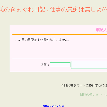
氏のきまぐれ日記...仕事の愚痴は無しよ(^^
未記入
この日の日記はまだ書かれていません。
名前：
※日記書きモードに移行するに
日記の使い方
・
ホ
啓須とケンたま