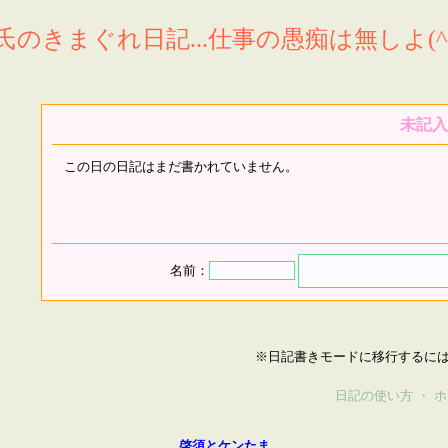
氏のきまぐれ日記...仕事の愚痴は無しよ(^^
未記入
この日の日記はまだ書かれていません。
名前：
※日記書きモードに移行するに
日記の使い方
・
ホ
啓須とケンたま