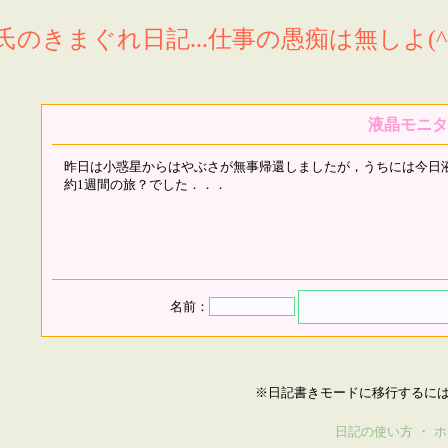
氏のきまぐれ日記...仕事の愚痴は無しよ(^^
液晶モニタ
昨日は小惑星からはやぶさが無事帰還しましたが，うちには今日
約1週間の旅？でした．．．
名前：
※日記書きモードに移行するに
日記の使い方
・
ホ