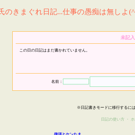
氏のきまぐれ日記...仕事の愚痴は無しよ(^^
未記入
この日の日記はまだ書かれていません。
名前：
※日記書きモードに移行するに
日記の使い方
・
ホ
啓須とケンたま