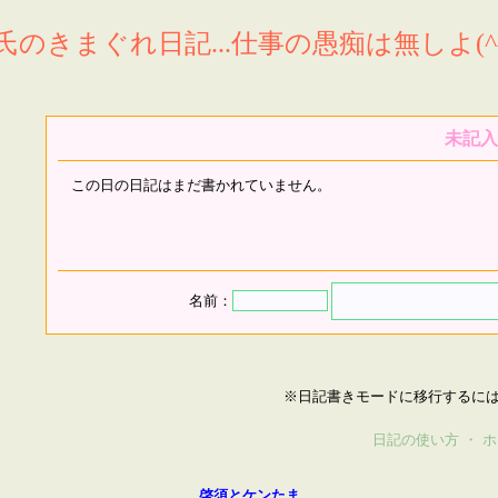
氏のきまぐれ日記...仕事の愚痴は無しよ(^^
未記入
この日の日記はまだ書かれていません。
名前：
※日記書きモードに移行するに
日記の使い方
・
ホ
啓須とケンたま