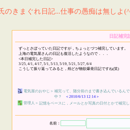
氏のきまぐれ日記...仕事の愚痴は無しよ(^^
日記補完
ずっとさぼっていた日記ですが，ちょっとづつ補完しています。
上海の電気屋さんの日記も復活したようなので．．．
<本日補完した日記>
3/25, 4/1, 4/17, 5/1, 5/13, 5/19, 5/21, 5/27, 6/4
こうして振り返ってみると，殆どが物欲爆発日記ですね(笑)
電気屋のおやじ
＞
補完って、随分前のまで書き込んでいるんで
中？
＜2010/6/13 12:14＞
管理人
＞
記憶をベースに，メールとか写真の日付とかで補完し
名前：