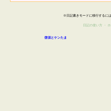
※日記書きモードに移行するに
日記の使い方
・
ホ
啓須とケンたま