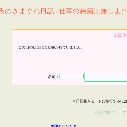
氏のきまぐれ日記...仕事の愚痴は無しよ(^^
未記入
この日の日記はまだ書かれていません。
名前：
※日記書きモードに移行するに
日記の使い方
・
ホ
啓須とケンたま