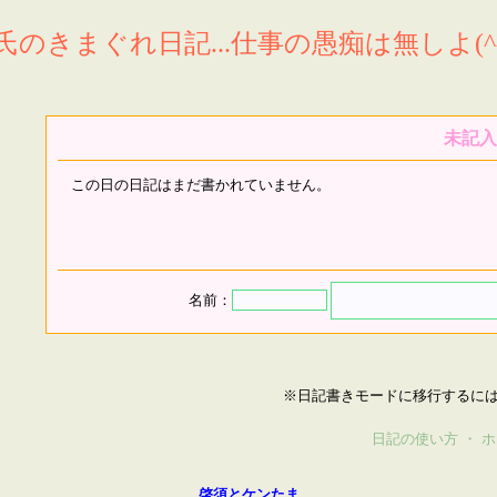
氏のきまぐれ日記...仕事の愚痴は無しよ(^^
未記入
この日の日記はまだ書かれていません。
名前：
※日記書きモードに移行するに
日記の使い方
・
ホ
啓須とケンたま