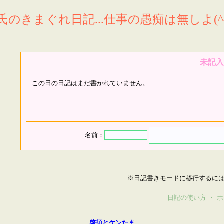
氏のきまぐれ日記...仕事の愚痴は無しよ(^^
未記入
この日の日記はまだ書かれていません。
名前：
※日記書きモードに移行するに
日記の使い方
・
ホ
啓須とケンたま