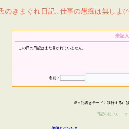
氏のきまぐれ日記...仕事の愚痴は無しよ(^^
未記入
この日の日記はまだ書かれていません。
名前：
※日記書きモードに移行するに
日記の使い方
・
ホ
啓須とケンたま