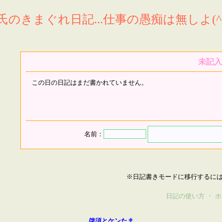
氏のきまぐれ日記...仕事の愚痴は無しよ(^^
未記入
この日の日記はまだ書かれていません。
名前：
※日記書きモードに移行するに
日記の使い方
・
ホ
啓須とケンたま