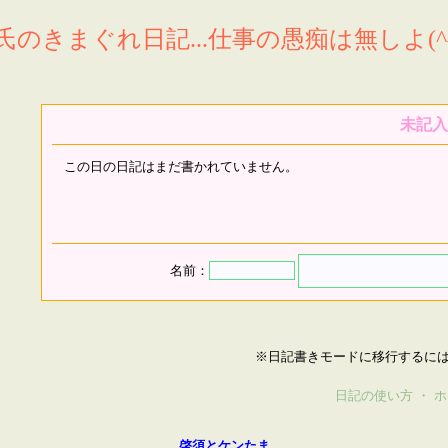
氏のきまぐれ日記...仕事の愚痴は無しよ(^^
未記入
この日の日記はまだ書かれていません。
名前：
※日記書きモードに移行するに
日記の使い方
・
ホ
啓須とケンたま