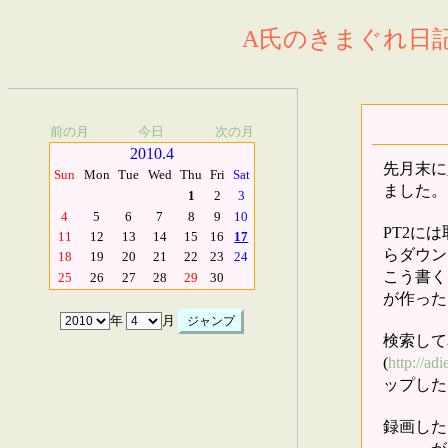
A氏のきまぐれ日記.
前の月
今日
次の月
2010.4
先月末に
Sun
Mon
Tue
Wed
Thu
Fri
Sat
ました。
1
2
3
4
5
6
7
8
9
10
PT2に
11
12
13
14
15
16
17
らダウン
18
19
20
21
22
23
24
こう書く
25
26
27
28
29
30
が作った
年
月
検索して
(
http://ad
ップした
録画した