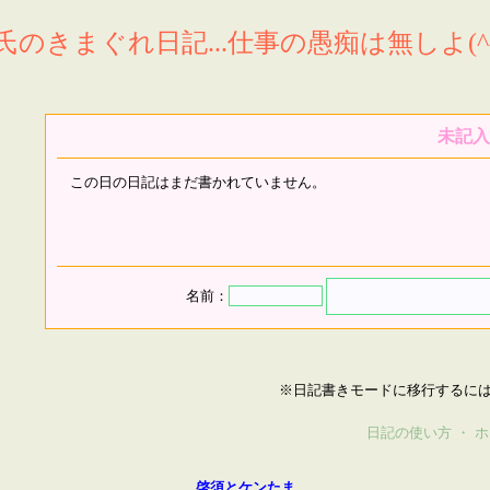
氏のきまぐれ日記...仕事の愚痴は無しよ(^^
未記入
この日の日記はまだ書かれていません。
名前：
※日記書きモードに移行するに
日記の使い方
・
ホ
啓須とケンたま