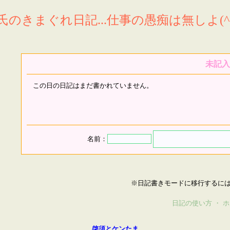
氏のきまぐれ日記...仕事の愚痴は無しよ(^^
未記入
この日の日記はまだ書かれていません。
名前：
※日記書きモードに移行するに
日記の使い方
・
ホ
啓須とケンたま