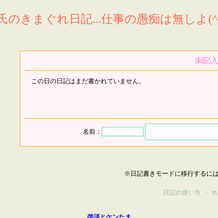
氏のきまぐれ日記...仕事の愚痴は無しよ(^^
未記入
この日の日記はまだ書かれていません。
名前：
※日記書きモードに移行するに
日記の使い方
・
ホ
啓須とケンたま