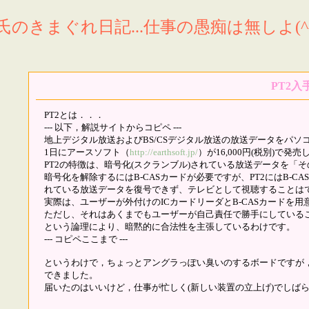
氏のきまぐれ日記...仕事の愚痴は無しよ(^^
PT2入
PT2とは．．．
--- 以下，解説サイトからコピペ ---
地上デジタル放送およびBS/CSデジタル放送の放送データをパソコ
1日にアースソフト（
http://earthsoft.jp/
）が16,000円(税別)で発
PT2の特徴は、暗号化(スクランブル)されている放送データを「
暗号化を解除するにはB-CASカードが必要ですが、PT2にはB-C
れている放送データを復号できず、テレビとして視聴することは
実際は、ユーザーが外付けのICカードリーダとB-CASカードを
ただし、それはあくまでもユーザーが自己責任で勝手にしている
という論理により、暗黙的に合法性を主張しているわけです。
--- コピペここまで ---
というわけで，ちょっとアングラっぽい臭いのするボードですが，
できました。
届いたのはいいけど，仕事が忙しく(新しい装置の立上げ)でしば