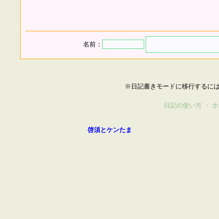
名前：
※日記書きモードに移行するに
日記の使い方
・
ホ
啓須とケンたま