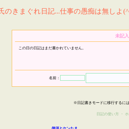
氏のきまぐれ日記...仕事の愚痴は無しよ(^^
未記入
この日の日記はまだ書かれていません。
名前：
※日記書きモードに移行するに
日記の使い方
・
ホ
啓須とケンたま