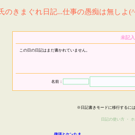
氏のきまぐれ日記...仕事の愚痴は無しよ(^^
未記入
この日の日記はまだ書かれていません。
名前：
※日記書きモードに移行するに
日記の使い方
・
ホ
啓須とケンたま