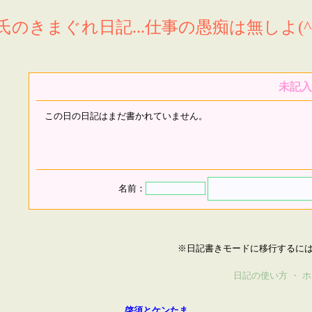
氏のきまぐれ日記...仕事の愚痴は無しよ(^^
未記入
この日の日記はまだ書かれていません。
名前：
※日記書きモードに移行するに
日記の使い方
・
ホ
啓須とケンたま